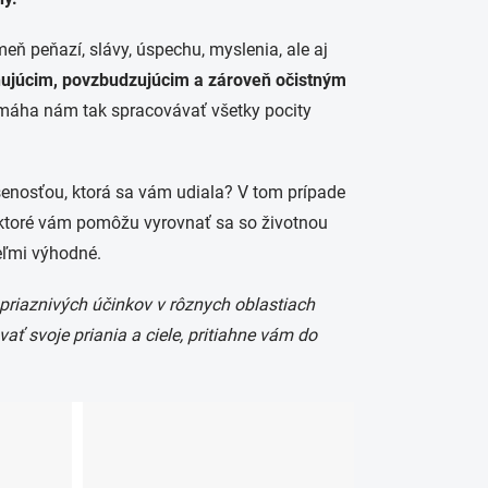
eň peňazí, slávy, úspechu, myslenia, ale aj
ňujúcim, povzbudzujúcim a zároveň očistným
máha nám tak spracovávať všetky pocity
senosťou, ktorá sa vám udiala? V tom prípade
, ktoré vám pomôžu vyrovnať sa so životnou
veľmi výhodné.
 priaznivých účinkov v rôznych oblastiach
vať svoje priania a ciele, pritiahne vám do