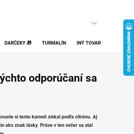
PRÁZDNY KOŠÍK
NÁKUPNÝ
KOŠÍK
DARČEKY 🎁
TURMALÍN
INÝ TOVAR
BLOG
 Týchto odporúčaní sa
nie si tento kameň získal podľa citrónu. Aj
rín ako znak lásky. Práve v ten večer sa stal
ny.