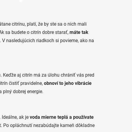
ane citrínu, platí, že by ste sa o nich mali
k sa budete o citrín dobre starať,
máte tak
. V nasledujúcich riadkoch si povieme, ako na
. Keďže aj citrín má za úlohu chrániť vás pred
rín čistiť pravidelne,
obnoví to jeho vibrácie
 plný dobrej energie.
. Ideálne, ak je
voda mierne teplá a používate
tôt. Po opláchnutí nezabúdajte kameň dôkladne