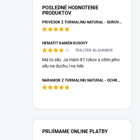
POSLEDNÉ HODNOTENIE
PRODUKTOV
PRÍVESOK Z TURMALÍNU NATURAL - SUROVÝ NEOPRACOVANÝ KAMEŇ
HEMATIT KAMEŇ KUSOVÝ
TRAJTER BLAHOMÍR
Má to sílu. Ja mám 87 rokov a cítím jeho
sílu na duchu i na tele.
NÁRAMOK Z TURMALÍNU NATURAL - OCHRANNÝ KAMEŇ
PRIJÍMAME ONLINE PLATBY