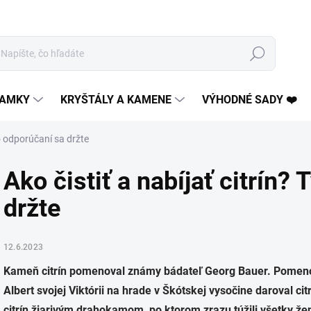
Hľadať
AMKY
KRYŠTÁLY A KAMENE
VÝHODNÉ SADY ❤️
to odporúčaní sa držte
Ako čistiť a nabíjať citrín?
držte
12.6.2023
Kameň citrín pomenoval známy bádateľ Georg Bauer. Pomenova
Albert svojej Viktórii na hrade v Škótskej vysočine daroval cit
citrín žiarivým drahokamom, po ktorom zrazu túžili všetky že