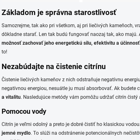
Základom je správna starostlivosť
Samozrejme, tak ako pri všetkom, aj pri liečivých kameňoch, vrát
dôkladne starať. Len tak budú fungovať naozaj tak, ako majú. A
možnosť zachovať jeho energetickú silu, efektivitu a účinnosť
to!
Nezabúdajte na čistenie citrínu
Čistenie liečivých kameňov z nich odstraňuje negatívnu energiu
negatívnou energiou, nesuátle ju musí absorbovať. Ak budete cit
a vitalitu
. Nasledujúce metódy vám pomôžu udržať citrín čistý a
Pomocou vody
Citrín je veľmi odolný a preto je dobré čistiť ho klasickou vodou
jemné mydlo
. To slúži na odstránenie potencionálnych nečis