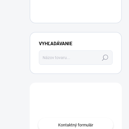
VYHĽADÁVANIE
Hľadať
Máte otázku?
Obráťte sa na nás.
Kontaktný formulár