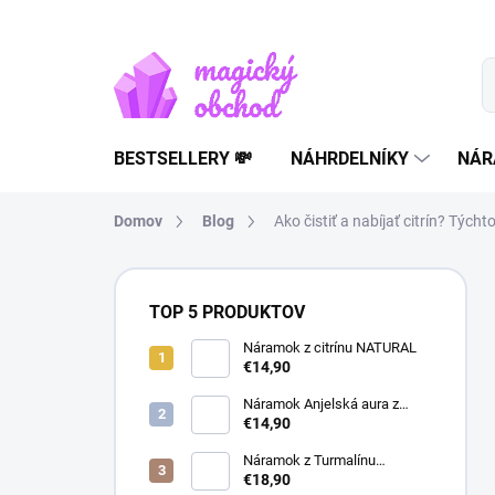
Prejsť
na
obsah
BESTSELLERY 💸
NÁHRDELNÍKY
NÁR
Domov
Blog
Ako čistiť a nabíjať citrín? Tých
B
o
TOP 5 PRODUKTOV
č
n
Náramok z citrínu NATURAL
€14,90
ý
p
Náramok Anjelská aura z
a
horského krištáľu | liečivý
€14,90
šperk
n
Náramok z Turmalínu
e
NATURAL - ochranný kameň
€18,90