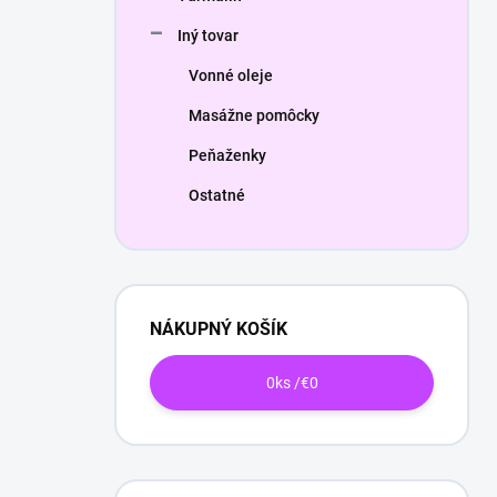
Iný tovar
Vonné oleje
Masážne pomôcky
Peňaženky
Ostatné
NÁKUPNÝ KOŠÍK
0
ks /
€0