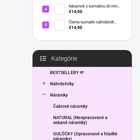
l
Náramok z turmalínu (8 mm
guľôčky) - Ochranný kameň
€14,90
Čierny turmalín náhrdelník
HEXAGON
€14,90
Kategórie
Preskočiť
kategórie
BESTSELLERY 💸
Náhrdelníky
Náramky
Čakrové náramky
NATURAL (Neopracované a
sekané náramky)
GUĽÔČKY (Opracované a hladké
náramky)