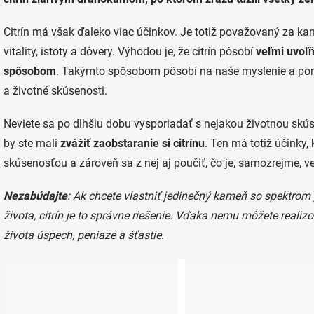
Citrín má však ďaleko viac účinkov. Je totiž považovaný za kam
vitality, istoty a dôvery. Výhodou je, že citrín pôsobí
veľmi uvoľ
spôsobom
. Takýmto spôsobom pôsobí na naše myslenie a po
a životné skúsenosti.
Neviete sa po dlhšiu dobu vysporiadať s nejakou životnou skú
by ste mali
zvážiť zaobstaranie si citrínu
. Ten má totiž účinky
skúsenosťou a zároveň sa z nej aj poučiť, čo je, samozrejme, 
Nezabúdajte
: Ak chcete vlastniť jedinečný kameň so spektrom
života, citrín je to správne riešenie. Vďaka nemu môžete realizo
života úspech, peniaze a šťastie.