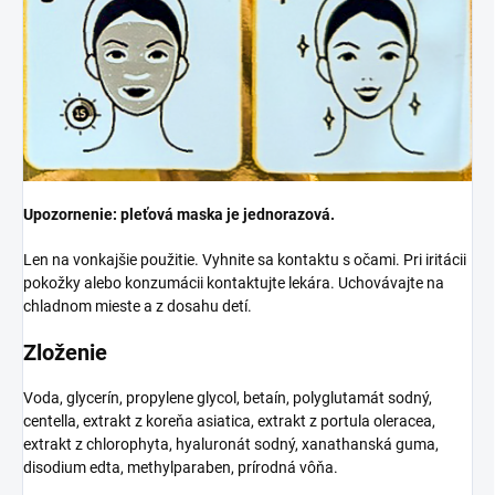
Upozornenie: pleťová maska je jednorazová.
Len na vonkajšie použitie. Vyhnite sa kontaktu s očami. Pri iritácii
pokožky alebo konzumácii kontaktujte lekára. Uchovávajte na
chladnom mieste a z dosahu detí.
Zloženie
Voda, glycerín, propylene glycol, betaín, polyglutamát sodný,
centella, extrakt z koreňa asiatica, extrakt z portula oleracea,
extrakt z chlorophyta, hyaluronát sodný, xanathanská guma,
disodium edta, methylparaben, prírodná vôňa.