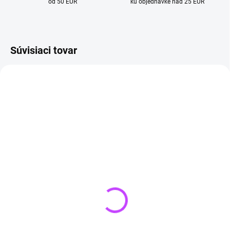
od 50 EUR
ku objednávke nad 25 EUR
Súvisiaci tovar
4 + 1
4 + 1
SKLADOM
(3 KS)
SKLADOM
(>3 KS)
Náhrdelník zo zirkónu a
4-dielny Boho Set
striebra LUXURY (S925)
náhrdelníkov s