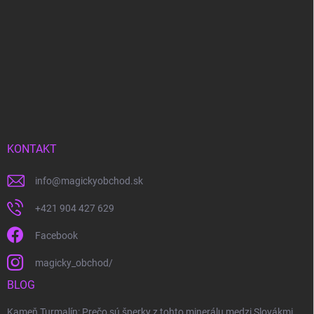
KONTAKT
info
@
magickyobchod.sk
+421 904 427 629
Facebook
magicky_obchod/
BLOG
Kameň Turmalín: Prečo sú šperky z tohto minerálu medzi Slovákmi