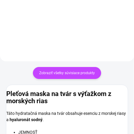
€24,90
ruženínom
Do košíka
€19,90
Do košíka
Zobraziť všetky súvisiace produkty
Pleťová maska na tvár s výťažkom z
morských rias
Táto hydratačná maska na tvár obsahuje esenciu z morskej riasy
a
hyaluronát sodný
.
JEMNOSŤ