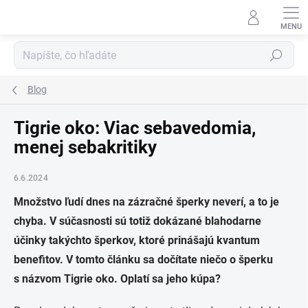
Prejsť
na
obsah
Hľadať
Blog
Tigrie oko: Viac sebavedomia,
menej sebakritiky
6.6.2024
Množstvo ľudí dnes na zázračné šperky neverí, a to je
chyba. V súčasnosti sú totiž dokázané blahodarne
účinky takýchto šperkov, ktoré prinášajú kvantum
benefitov. V tomto článku sa dočítate niečo o šperku
s názvom Tigrie oko. Oplatí sa jeho kúpa?