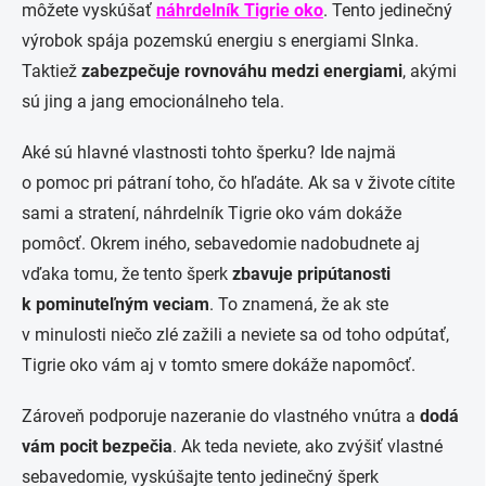
môžete vyskúšať
náhrdelník Tigrie oko
. Tento jedinečný
výrobok spája pozemskú energiu s energiami Slnka.
Taktiež
zabezpečuje rovnováhu medzi energiami
, akými
sú jing a jang emocionálneho tela.
Aké sú hlavné vlastnosti tohto šperku? Ide najmä
o pomoc pri pátraní toho, čo hľadáte. Ak sa v živote cítite
sami a stratení, náhrdelník Tigrie oko vám dokáže
pomôcť. Okrem iného, sebavedomie nadobudnete aj
vďaka tomu, že tento šperk
zbavuje pripútanosti
k pominuteľným veciam
. To znamená, že ak ste
v minulosti niečo zlé zažili a neviete sa od toho odpútať,
Tigrie oko vám aj v tomto smere dokáže napomôcť.
Zároveň podporuje nazeranie do vlastného vnútra a
dodá
vám pocit bezpečia
. Ak teda neviete, ako zvýšiť vlastné
sebavedomie, vyskúšajte tento jedinečný šperk