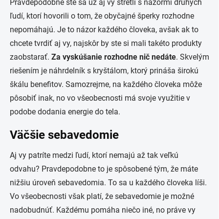
Pravdepodobne ste sa už aj vy stretli s názormi druhých
ľudí, ktorí hovorili o tom, že obyčajné šperky rozhodne
nepomáhajú. Je to názor každého človeka, avšak ak to
chcete tvrdiť aj vy, najskôr by ste si mali takéto produkty
zaobstarať.
Za vyskúšanie rozhodne nič nedáte
. Skvelým
riešením je náhrdelník s kryštálom, ktorý prináša širokú
škálu benefitov. Samozrejme, na každého človeka môže
pôsobiť inak, no vo všeobecnosti má svoje využitie v
podobe dodania energie do tela.
Väčšie sebavedomie
Aj vy patríte medzi ľudí, ktorí nemajú až tak veľkú
odvahu? Pravdepodobne to je spôsobené tým, že máte
nižšiu úroveň sebavedomia. To sa u každého človeka líši.
Vo všeobecnosti však platí, že sebavedomie je možné
nadobudnúť. Každému pomáha niečo iné, no práve vy