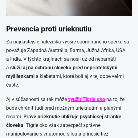
Prevencia proti urieknutiu
Za najčastejšie náleziská vyššie spomínaného šperku sa
považuje Západná Austrália, Barma, Južná Afrika, USA
a India. V týchto krajinách sa nosil už od nepamäti
a
slúžil aj na ochranu človeka pred nepriateľskými
myšlienkami
a klebetami, ktoré boli aj v tej dobe veľmi
časté.
Aj v súčasnosti sa tak môže
využiť Tigrie oko
na to, že
bude chrániť ľudí pred možným urieknutím a planými
rečami.
Práve urieknutie ubližuje psychickej stránke
človeka
. Tigrie oko však zabezpečí správne
manipulovanie s vnútornou silou a prinesie tiež