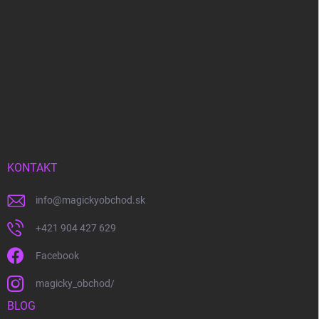
KONTAKT
info
@
magickyobchod.sk
+421 904 427 629
Facebook
magicky_obchod/
BLOG