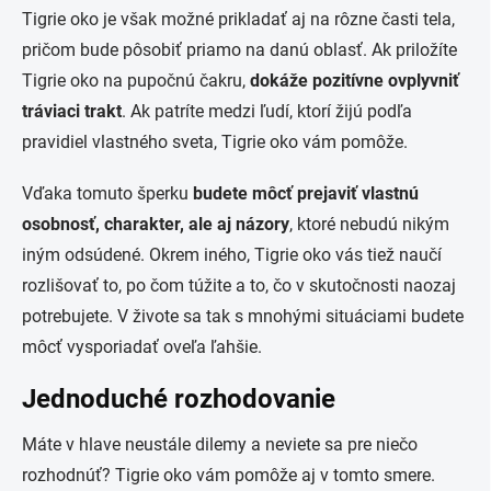
Tigrie oko je však možné prikladať aj na rôzne časti tela,
pričom bude pôsobiť priamo na danú oblasť. Ak priložíte
Tigrie oko na pupočnú čakru,
dokáže pozitívne ovplyvniť
tráviaci trakt
. Ak patríte medzi ľudí, ktorí žijú podľa
pravidiel vlastného sveta, Tigrie oko vám pomôže.
Vďaka tomuto šperku
budete môcť prejaviť vlastnú
osobnosť, charakter, ale aj názory
, ktoré nebudú nikým
iným odsúdené. Okrem iného, Tigrie oko vás tiež naučí
rozlišovať to, po čom túžite a to, čo v skutočnosti naozaj
potrebujete. V živote sa tak s mnohými situáciami budete
môcť vysporiadať oveľa ľahšie.
Jednoduché rozhodovanie
Máte v hlave neustále dilemy a neviete sa pre niečo
rozhodnúť? Tigrie oko vám pomôže aj v tomto smere.