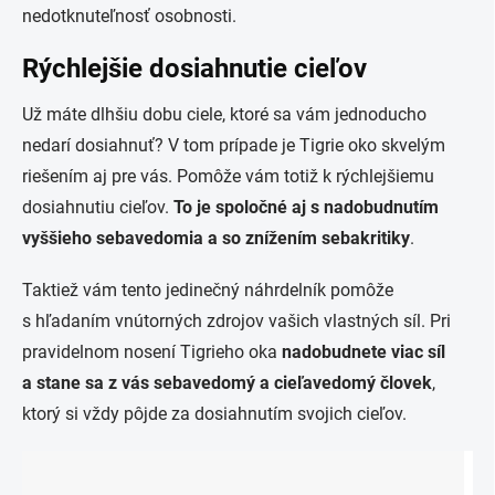
nedotknuteľnosť osobnosti.
Rýchlejšie dosiahnutie cieľov
Už máte dlhšiu dobu ciele, ktoré sa vám jednoducho
nedarí dosiahnuť? V tom prípade je Tigrie oko skvelým
riešením aj pre vás. Pomôže vám totiž k rýchlejšiemu
dosiahnutiu cieľov.
To je spoločné aj s nadobudnutím
vyššieho sebavedomia a so znížením sebakritiky
.
Taktiež vám tento jedinečný náhrdelník pomôže
s hľadaním vnútorných zdrojov vašich vlastných síl. Pri
pravidelnom nosení Tigrieho oka
nadobudnete viac síl
a stane sa z vás sebavedomý a cieľavedomý človek
,
ktorý si vždy pôjde za dosiahnutím svojich cieľov.