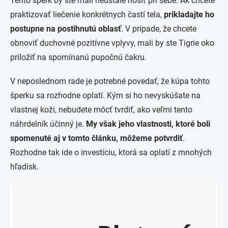
Tento šperk by ste mali neustále nosiť pri sebe. Ak chcete
praktizovať liečenie konkrétnych častí tela,
prikladajte ho
postupne na postihnutú oblasť
. V prípade, že chcete
obnoviť duchovné pozitívne vplyvy, mali by ste Tigrie oko
priložiť na spomínanú pupočnú čakru.
V neposlednom rade je potrebné povedať, že kúpa tohto
šperku sa rozhodne oplatí. Kým si ho nevyskúšate na
vlastnej koži, nebudete môcť tvrdiť, ako veľmi tento
náhrdelník účinný je.
My však jeho vlastnosti, ktoré boli
spomenuté aj v tomto článku, môžeme potvrdiť
.
Rozhodne tak ide o investíciu, ktorá sa oplatí z mnohých
hľadísk.