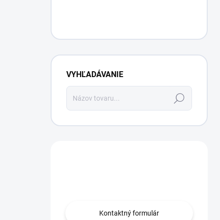
VYHĽADÁVANIE
Hľadať
Máte otázku?
Obráťte sa na nás.
Kontaktný formulár