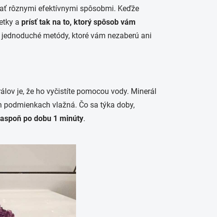
hať rôznymi efektívnymi spôsobmi. Keďže
šetky a
prísť tak na to, ktorý spôsob vám
i jednoduché metódy, ktoré vám nezaberú ani
lov je, že ho vyčistíte pomocou vody. Minerál
ch podmienkach vlažná. Čo sa týka doby,
 aspoň po dobu 1 minúty
.