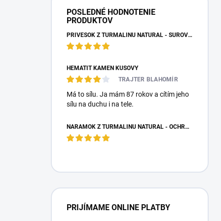
POSLEDNÉ HODNOTENIE
PRODUKTOV
PRÍVESOK Z TURMALÍNU NATURAL - SUROVÝ NEOPRACOVANÝ KAMEŇ
HEMATIT KAMEŇ KUSOVÝ
TRAJTER BLAHOMÍR
Má to sílu. Ja mám 87 rokov a cítím jeho
sílu na duchu i na tele.
NÁRAMOK Z TURMALÍNU NATURAL - OCHRANNÝ KAMEŇ
PRIJÍMAME ONLINE PLATBY