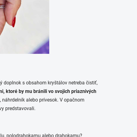
ý doplnok s obsahom kryštálov netreba čistiť,
i, ktoré by mu bránili vo svojich priaznivých
k, náhrdelník alebo prívesok. V opačnom
vy predstavovali.
štálu, polodrahokamu alebo drahokamu?