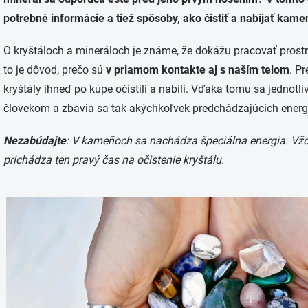
potrebné informácie a tiež spôsoby, ako čistiť a nabíjať kame
O kryštáloch a mineráloch je známe, že dokážu pracovať prost
to je dôvod, prečo sú
v priamom kontakte aj s naším telom
. P
kryštály ihneď po kúpe očistili a nabili. Vďaka tomu sa jednotl
človekom a zbavia sa tak akýchkoľvek predchádzajúcich energií
Nezabúdajte
: V kameňoch sa nachádza špeciálna energia. Vždy
prichádza ten pravý čas na očistenie kryštálu.