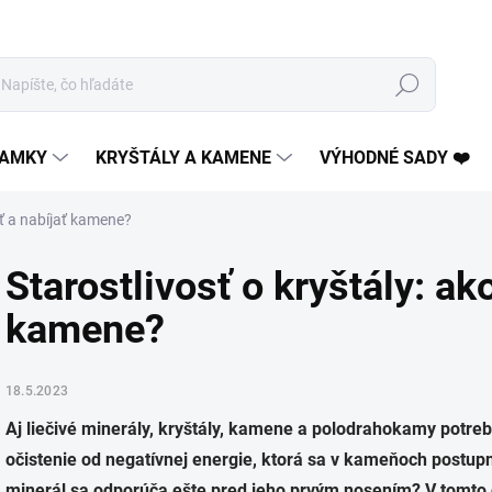
Hľadať
AMKY
KRYŠTÁLY A KAMENE
VÝHODNÉ SADY ❤️
tiť a nabíjať kamene?
Starostlivosť o kryštály: ako
kamene?
18.5.2023
Aj liečivé minerály, kryštály, kamene a polodrahokamy potrebuj
očistenie od negatívnej energie, ktorá sa v kameňoch postupne
minerál sa odporúča ešte pred jeho prvým nosením? V tomto č