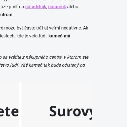
môže prísť na
náhrdelník
,
náramok
alebo
entrom
.
ré môžu byť častokrát aj veľmi negatívne. Ak
stach, kde je veľa ľudí,
kameň má
o sa vrátite z nákupného centra, v ktorom ste
ožstvo ľudí. Váš kameň tak bude očistený od