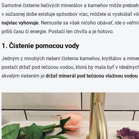
Samotné čistenie liečivých minerálov a kameňov môže prebie
v súčasnej dobe existuje spôsobov viac, môžete si vyskúšať v
najviac vyhovuje
. Nemusíte sa však ničoho obávať, ide o veľm
príliš času či energie. Postačí len chvíľa a je hotovo.
1. Čistenie pomocou vody
Jedným z mnohých riešení čistenia kameňov, kryštálov a minerá
postačí držať pod tečúcou vodou, ktorá by mala byť v ideálny
skvelým riešením je
držať minerál pod tečúcou vlažnou vodou