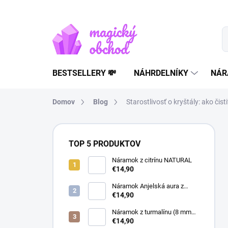
Prejsť
na
obsah
BESTSELLERY 💸
NÁHRDELNÍKY
NÁR
Domov
Blog
Starostlivosť o kryštály: ako čis
B
o
TOP 5 PRODUKTOV
č
n
Náramok z citrínu NATURAL
€14,90
ý
p
Náramok Anjelská aura z
a
horského krištáľu | liečivý
€14,90
šperk
n
Náramok z turmalínu (8 mm
e
guľôčky) - Ochranný kameň
€14,90