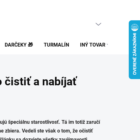
PRÁZDNY KOŠÍK
NÁKUPNÝ
KOŠÍK
DARČEKY 🎁
TURMALÍN
INÝ TOVAR
BLOG
 čistiť a nabíjať
ú špeciálnu starostlivosť. Tá im totiž zaručí
 zbiera. Vedeli ste však o tom, že očistiť
lánku sa dozviete všetky zaujímavosti,