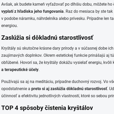
Avšak, ak budete kameň vyťažovať po dlhšiu dobu, môžete ho čis
vyplatí z hľadiska jeho fungovania
. Raz do mesiaca by ste tak 
v podobe náramku, náhrdelníka alebo prívesku. Prípadne len ta
energiou.
Zaslúžia si dôkladnú starostlivosť
Kryštály sú skutočne krásne dary prírody a v súčasnej dobe ic
zaujímavých doplnkov. Okrem estetickej funkcie prinášajú aj tú
obľúbené. Hovorí sa, že kryštály dokážu vysielať energiu, kvôli 
a terapeutické účely
.
Používajú sa aj na meditáciu, prípadne duchovný rozvoj. Vo v
opodstatnenie a
preto si aj zaslúžia dôkladnú starostlivosť
. U
účinnosť a efektivitu jednotlivých vlastností, ktoré so sebou pri
TOP 4 spôsoby čistenia kryštálov