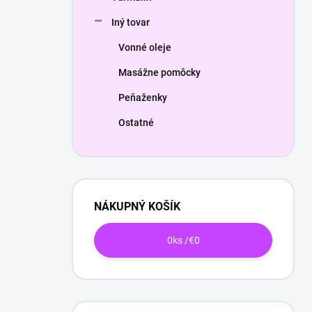
Iný tovar
Vonné oleje
Masážne pomôcky
Peňaženky
Ostatné
NÁKUPNÝ KOŠÍK
0
ks /
€0