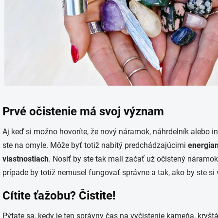
Prvé očistenie má svoj význam
Aj keď si možno hovoríte, že nový náramok, náhrdelník alebo in
ste na omyle. Môže byť totiž nabitý predchádzajúcimi
energiam
vlastnostiach
. Nosiť by ste tak mali začať už očistený náramo
prípade by totiž nemusel fungovať správne a tak, ako by ste si 
Cítite ťažobu? Čistite!
Pýtate sa, kedy je ten správny čas na vyčistenie kameňa, kry