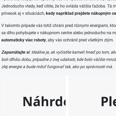
Jednoducho vtedy, keď cítite, že ho ovláda väčšia ťažoba. Tá 
prívesok aj v situáciách,
kedy napríklad prejdete nákupným c
V takomto prípade vás totiž chráni pred rôznymi energiami, kto
sa dlho pohybujete v nákupnom centre alebo jednoducho na mie
automaticky viac roboty
, aby vás ochránil pred všetkým zlým.
Zapamätajte si
: Ideálne je, ak vyčistíte kameň hneď po tom, ak
boli dlhšiu dobu, prípadne z inej udalosti, kde bolo väčšie mn
zlej energie a bude môcť fungovať tak, ako po správnosti má.