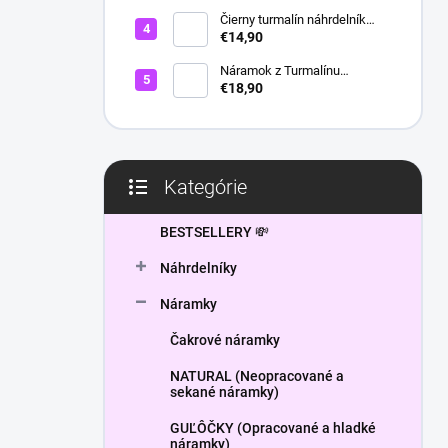
l
Čierny turmalín náhrdelník
HEXAGON
€14,90
Náramok z Turmalínu
NATURAL - ochranný kameň
€18,90
Kategórie
Preskočiť
kategórie
BESTSELLERY 💸
Náhrdelníky
Náramky
Čakrové náramky
NATURAL (Neopracované a
sekané náramky)
GUĽÔČKY (Opracované a hladké
náramky)