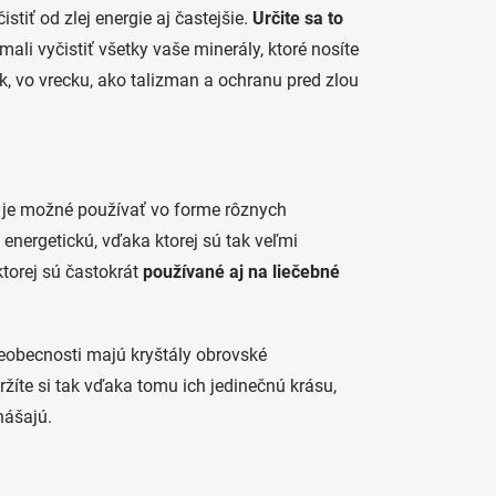
tiť od zlej energie aj častejšie.
Určite sa to
mali vyčistiť všetky vaše minerály, ktoré nosíte
k, vo vrecku, ako talizman a ochranu pred zlou
h je možné používať vo forme rôznych
 energetickú, vďaka ktorej sú tak veľmi
ktorej sú častokrát
používané aj na liečebné
šeobecnosti majú kryštály obrovské
držíte si tak vďaka tomu ich jedinečnú krásu,
nášajú.