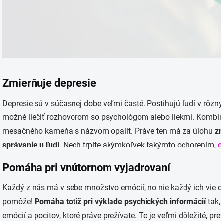
Zmierňuje depresie
Depresie sú v súčasnej dobe veľmi časté. Postihujú ľudí v rôzn
možné liečiť rozhovorom so psychológom alebo liekmi. Kombin
mesačného kameňa s názvom opalit. Práve ten má za úlohu
z
správanie u ľudí
. Nech trpíte akýmkoľvek takýmto ochorením,
Pomáha pri vnútornom vyjadrovaní
Každý z nás má v sebe množstvo emócií, no nie každý ich vie 
pomôže!
Pomáha totiž pri výklade psychických informácií
tak,
emócií a pocitov, ktoré práve prežívate. To je veľmi dôležité,