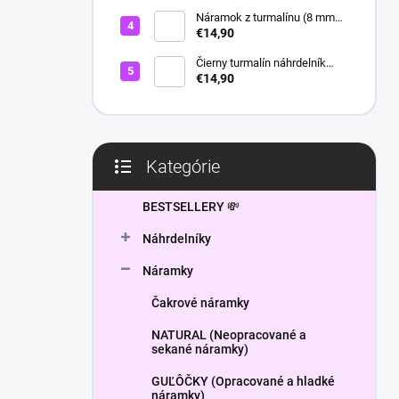
l
Náramok z turmalínu (8 mm
guľôčky) - Ochranný kameň
€14,90
Čierny turmalín náhrdelník
HEXAGON
€14,90
Kategórie
Preskočiť
kategórie
BESTSELLERY 💸
Náhrdelníky
Náramky
Čakrové náramky
NATURAL (Neopracované a
sekané náramky)
GUĽÔČKY (Opracované a hladké
náramky)