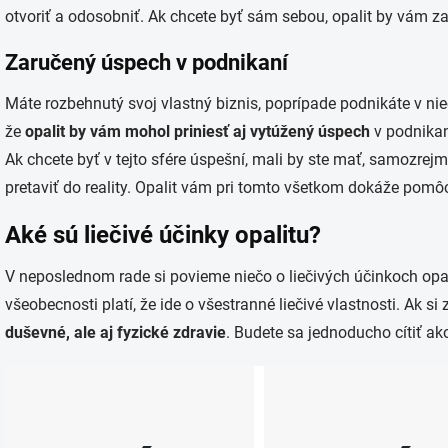
otvoriť a odosobniť. Ak chcete byť sám sebou, opalit by vám z
Zaručený úspech v podnikaní
Máte rozbehnutý svoj vlastný biznis, poprípade podnikáte v nie
že
opalit by vám mohol priniesť aj vytúžený úspech
v podnikaní
Ak chcete byť v tejto sfére úspešní, mali by ste mať, samozrejme,
pretaviť do reality. Opalit vám pri tomto všetkom dokáže pomôc
Aké sú liečivé účinky opalitu?
V neposlednom rade si povieme niečo o liečivých účinkoch opal
všeobecnosti platí, že ide o všestranné liečivé vlastnosti. Ak si
duševné, ale aj fyzické zdravie
. Budete sa jednoducho cítiť ak