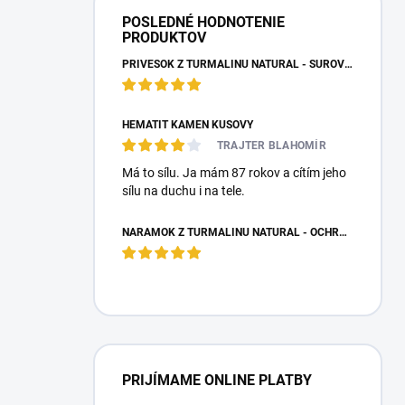
POSLEDNÉ HODNOTENIE
PRODUKTOV
PRÍVESOK Z TURMALÍNU NATURAL - SUROVÝ NEOPRACOVANÝ KAMEŇ
HEMATIT KAMEŇ KUSOVÝ
TRAJTER BLAHOMÍR
Má to sílu. Ja mám 87 rokov a cítím jeho
sílu na duchu i na tele.
NÁRAMOK Z TURMALÍNU NATURAL - OCHRANNÝ KAMEŇ
PRIJÍMAME ONLINE PLATBY