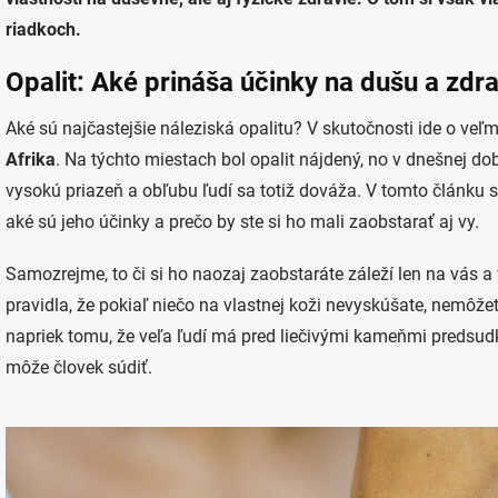
riadkoch.
Opalit: Aké prináša účinky na dušu a zdr
Aké sú najčastejšie náleziská opalitu? V skutočnosti ide o ve
Afrika
. Na týchto miestach bol opalit nájdený, no v dnešnej do
vysokú priazeň a obľubu ľudí sa totiž dováža. V tomto článku 
aké sú jeho účinky a prečo by ste si ho mali zaobstarať aj vy.
Samozrejme, to či si ho naozaj zaobstaráte záleží len na vás a
pravidla, že pokiaľ niečo na vlastnej koži nevyskúšate, nemôžet
napriek tomu, že veľa ľudí má pred liečivými kameňmi predsud
môže človek súdiť.