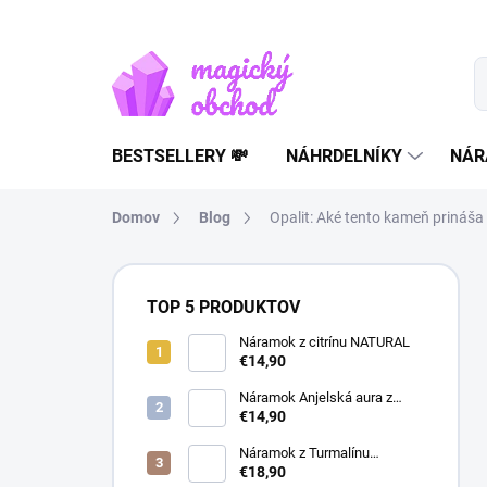
Prejsť
na
obsah
BESTSELLERY 💸
NÁHRDELNÍKY
NÁR
Domov
Blog
Opalit: Aké tento kameň prináša
B
o
TOP 5 PRODUKTOV
č
n
Náramok z citrínu NATURAL
€14,90
ý
p
Náramok Anjelská aura z
a
horského krištáľu | liečivý
€14,90
šperk
n
Náramok z Turmalínu
e
NATURAL - ochranný kameň
€18,90