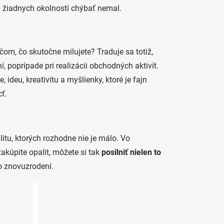
a žiadnych okolností chýbať nemal.
čom, čo skutočne milujete? Traduje sa totiž,
, poprípade pri realizácii obchodných aktivít.
 ideu, kreativitu a myšlienky, ktoré je fajn
ť.
itu, ktorých rozhodne nie je málo. Vo
 zakúpite opalit, môžete si tak
posilniť nielen to
o znovuzrodení.