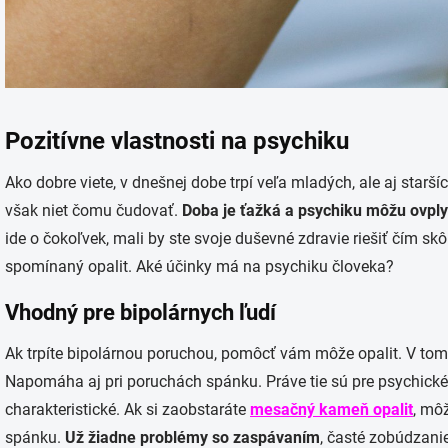
Pozitívne vlastnosti na psychiku
Ako dobre viete, v dnešnej dobe trpí veľa mladých, ale aj star
však niet čomu čudovať.
Doba je ťažká a psychiku môžu ovplyv
ide o čokoľvek, mali by ste svoje duševné zdravie riešiť čím skô
spomínaný opalit. Aké účinky má na psychiku človeka?
Vhodný pre bipolárnych ľudí
Ak trpíte bipolárnou poruchou, pomôcť vám môže opalit. V tomt
Napomáha aj pri poruchách spánku. Práve tie sú pre psychick
charakteristické. Ak si zaobstaráte
mesačný kameň opalit
, môž
spánku.
Už žiadne problémy so zaspávaním
, časté zobúdzani