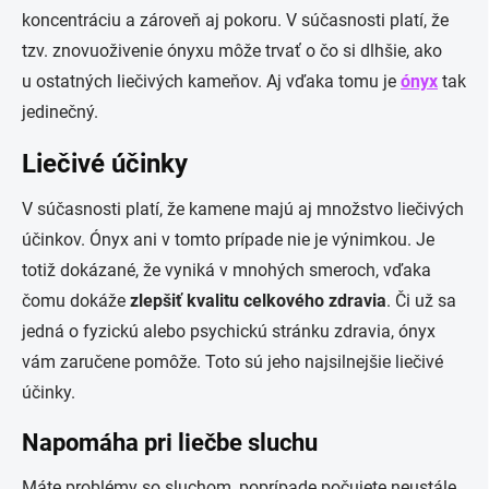
koncentráciu a zároveň aj pokoru. V súčasnosti platí, že
tzv. znovuoživenie ónyxu môže trvať o čo si dlhšie, ako
u ostatných liečivých kameňov. Aj vďaka tomu je
ónyx
tak
jedinečný.
Liečivé účinky
V súčasnosti platí, že kamene majú aj množstvo liečivých
účinkov. Ónyx ani v tomto prípade nie je výnimkou. Je
totiž dokázané, že vyniká v mnohých smeroch, vďaka
čomu dokáže
zlepšiť kvalitu celkového zdravia
. Či už sa
jedná o fyzickú alebo psychickú stránku zdravia, ónyx
vám zaručene pomôže. Toto sú jeho najsilnejšie liečivé
účinky.
Napomáha pri liečbe sluchu
Máte problémy so sluchom, poprípade počujete neustále