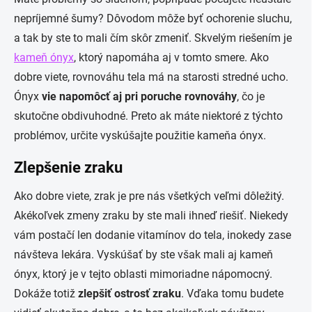
nepríjemné šumy? Dôvodom môže byť ochorenie sluchu,
a tak by ste to mali čím skôr zmeniť. Skvelým riešením je
kameň ónyx
, ktorý napomáha aj v tomto smere. Ako
dobre viete, rovnováhu tela má na starosti stredné ucho.
Ónyx
vie napomôcť aj pri poruche rovnováhy
, čo je
skutočne obdivuhodné. Preto ak máte niektoré z týchto
problémov, určite vyskúšajte použitie kameňa ónyx.
Zlepšenie zraku
Ako dobre viete, zrak je pre nás všetkých veľmi dôležitý.
Akékoľvek zmeny zraku by ste mali ihneď riešiť. Niekedy
vám postačí len dodanie vitamínov do tela, inokedy zase
návšteva lekára. Vyskúšať by ste však mali aj kameň
ónyx, ktorý je v tejto oblasti mimoriadne nápomocný.
Dokáže totiž
zlepšiť ostrosť zraku
. Vďaka tomu budete