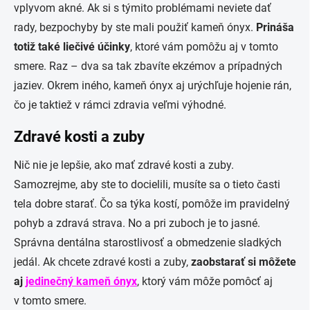
vplyvom akné. Ak si s týmito problémami neviete dať
rady, bezpochyby by ste mali použiť kameň ónyx.
Prináša
totiž také liečivé účinky
, ktoré vám pomôžu aj v tomto
smere. Raz – dva sa tak zbavíte ekzémov a prípadných
jaziev. Okrem iného, kameň ónyx aj urýchľuje hojenie rán,
čo je taktiež v rámci zdravia veľmi výhodné.
Zdravé kosti a zuby
Nič nie je lepšie, ako mať zdravé kosti a zuby.
Samozrejme, aby ste to docielili, musíte sa o tieto časti
tela dobre starať. Čo sa týka kostí, pomôže im pravidelný
pohyb a zdravá strava. No a pri zuboch je to jasné.
Správna dentálna starostlivosť a obmedzenie sladkých
jedál. Ak chcete zdravé kosti a zuby,
zaobstarať si môžete
aj
jedinečný kameň ónyx
, ktorý vám môže pomôcť aj
v tomto smere.