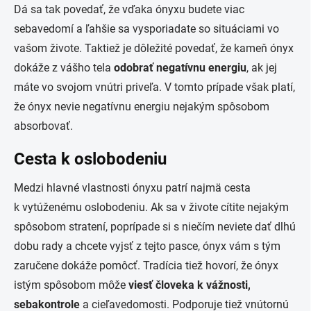
Dá sa tak povedať, že vďaka ónyxu budete viac
sebavedomí a ľahšie sa vysporiadate so situáciami vo
vašom živote. Taktiež je dôležité povedať, že kameň ónyx
dokáže z vášho tela
odobrať negatívnu energiu
, ak jej
máte vo svojom vnútri priveľa. V tomto prípade však platí,
že ónyx nevie negatívnu energiu nejakým spôsobom
absorbovať.
Cesta k oslobodeniu
Medzi hlavné vlastnosti ónyxu patrí najmä cesta
k vytúženému oslobodeniu. Ak sa v živote cítite nejakým
spôsobom stratení, poprípade si s niečím neviete dať dlhú
dobu rady a chcete vyjsť z tejto pasce, ónyx vám s tým
zaručene dokáže pomôcť. Tradícia tiež hovorí, že ónyx
istým spôsobom môže
viesť človeka k vážnosti,
sebakontrole
a cieľavedomosti. Podporuje tiež vnútornú