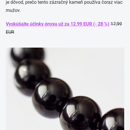
je dôvod, prečo tento zázračný kameň používa čoraz viac
mužov.
Vyskúšajte účinky ónyxu už za 12,99 EUR (- 28 %)
17,99
EUR