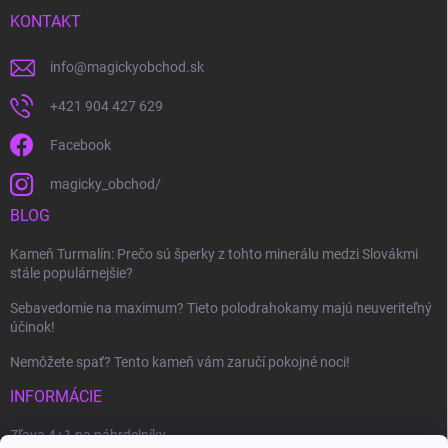
KONTAKT
info
@
magickyobchod.sk
+421 904 427 629
Facebook
magicky_obchod/
BLOG
Kameň Turmalín: Prečo sú šperky z tohto minerálu medzi Slovákmi
stále populárnejšie?
Sebavedomie na maximum? Tieto polodrahokamy majú neuveriteľný
účinok!
Nemôžete spať? Tento kameň vám zaručí pokojné noci!
INFORMÁCIE
Zľava 4+1 na náhrdelníky