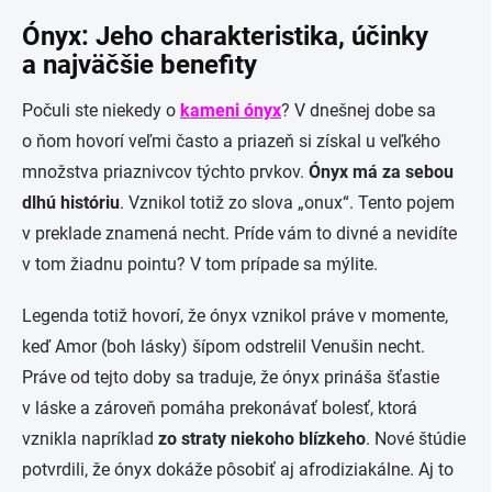
Ónyx: Jeho charakteristika, účinky
a najväčšie benefity
Počuli ste niekedy o
kameni ónyx
? V dnešnej dobe sa
o ňom hovorí veľmi často a priazeň si získal u veľkého
množstva priaznivcov týchto prvkov.
Ónyx má za sebou
dlhú históriu
. Vznikol totiž zo slova „onux“. Tento pojem
v preklade znamená necht. Príde vám to divné a nevidíte
v tom žiadnu pointu? V tom prípade sa mýlite.
Legenda totiž hovorí, že ónyx vznikol práve v momente,
keď Amor (boh lásky) šípom odstrelil Venušin necht.
Práve od tejto doby sa traduje, že ónyx prináša šťastie
v láske a zároveň pomáha prekonávať bolesť, ktorá
vznikla napríklad
zo straty niekoho blízkeho
. Nové štúdie
potvrdili, že ónyx dokáže pôsobiť aj afrodiziakálne. Aj to