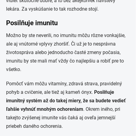
vidieť skutočne dobre, a to bez akejkoľvek návštevy
lekára. Za vyskúšanie to tak rozhodne stojí.
Posilňuje imunitu
Možno by ste neverili, no imunitu môžu rôzne vonkajšie,
ale aj vnútorné vplyvy zhoršiť. Či už je to nesprávna
životospráva alebo jednoducho časté zmeny počasia,
imunitu by ste mali mať vždy čo najlepšiu a robiť pre to
všetko.
Pomôcť vám môžu vitamíny, zdravá strava, pravidelný
pohyb a cvičenie, ale tiež aj kameň ónyx.
Posilňuje
imunitný systém až do takej miery, že sa budete vedieť
ľahšie vyhnúť mnohým ochoreniam
. Okrem iného, pri
takejto zvýšenej imunite vás čaká aj oveľa jemnejší
priebeh daného ochorenia.