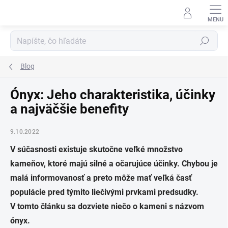
Prejsť
na
obsah
Hľadať
Blog
Ónyx: Jeho charakteristika, účinky
a najväčšie benefity
9.10.2022
V súčasnosti existuje skutočne veľké množstvo
kameňov, ktoré majú silné a očarujúce účinky. Chybou je
malá informovanosť a preto môže mať veľká časť
populácie pred týmito liečivými prvkami predsudky.
V tomto článku sa dozviete niečo o kameni s názvom
ónyx.