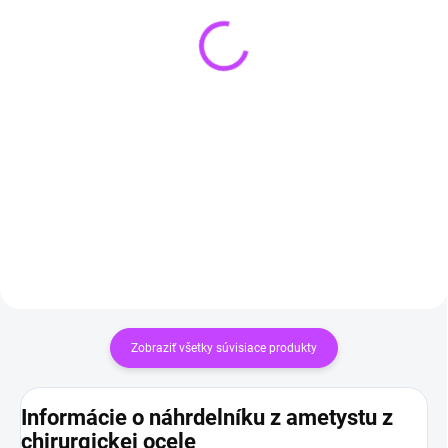
SKLADOM
(>3 KS)
SKLADOM
(>3 KS)
Náramok z ruženínu
Náramok 7 čakier Strom
€12,90
života | prírodné liečivé
kamene
Do košíka
€14,90
Do košíka
Zobraziť všetky súvisiace produkty
Informácie o náhrdelníku z ametystu z
chirurgickej ocele