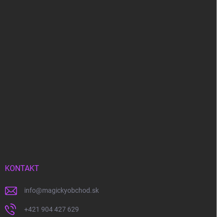
KONTAKT
info
@
magickyobchod.sk
+421 904 427 629