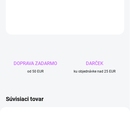
Šírka: 1,5 mm
DETAILNÉ INFORMÁCIE
OPÝTAŤ SA
DOPRAVA ZADARMO
DARČEK
od 50 EUR
ku objednávke nad 25 EUR
Súvisiaci tovar
TIP
4 + 1
4 + 1