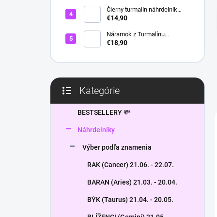
l
Čierny turmalín náhrdelník
HEXAGON
€14,90
Náramok z Turmalínu
NATURAL - ochranný kameň
€18,90
Kategórie
Preskočiť
kategórie
BESTSELLERY 💸
Náhrdelníky
Výber podľa znamenia
RAK (Cancer) 21.06. - 22.07.
BARAN (Aries) 21.03. - 20.04.
BÝK (Taurus) 21.04. - 20.05.