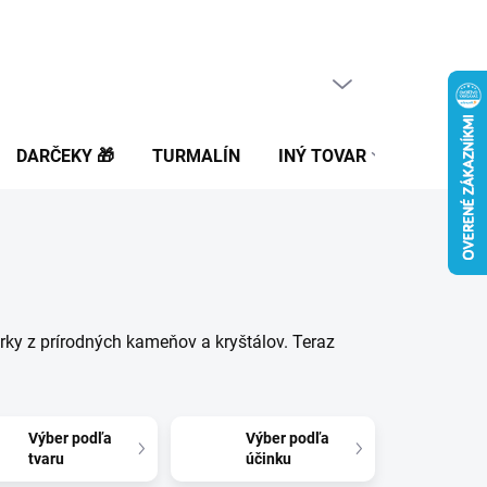
PRÁZDNY KOŠÍK
NÁKUPNÝ
KOŠÍK
DARČEKY 🎁
TURMALÍN
INÝ TOVAR
BLOG
ky z prírodných kameňov a kryštálov. Teraz
Výber podľa
Výber podľa
tvaru
účinku