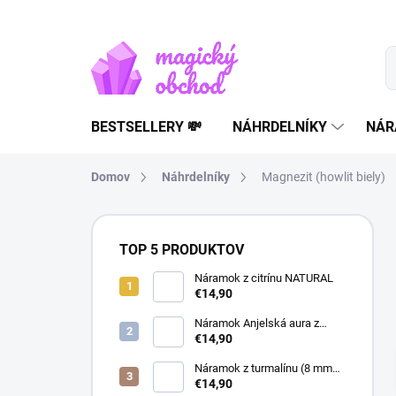
Prejsť
na
obsah
BESTSELLERY 💸
NÁHRDELNÍKY
NÁR
Domov
Náhrdelníky
Magnezit (howlit biely)
B
o
TOP 5 PRODUKTOV
č
n
Náramok z citrínu NATURAL
€14,90
ý
p
Náramok Anjelská aura z
a
horského krištáľu | liečivý
€14,90
šperk
n
Náramok z turmalínu (8 mm
e
guľôčky) - Ochranný kameň
€14,90