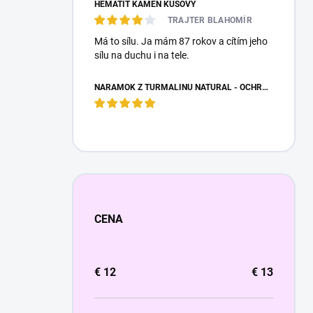
HEMATIT KAMEŇ KUSOVÝ
TRAJTER BLAHOMÍR
Má to sílu. Ja mám 87 rokov a cítím jeho
sílu na duchu i na tele.
NÁRAMOK Z TURMALÍNU NATURAL - OCHRANNÝ KAMEŇ
CENA
€
12
€
13