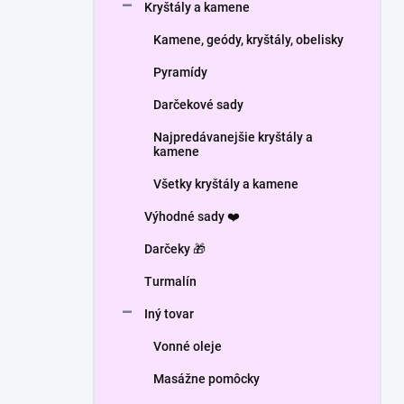
Kryštály a kamene
Kamene, geódy, kryštály, obelisky
Pyramídy
Darčekové sady
Najpredávanejšie kryštály a
kamene
Všetky kryštály a kamene
Výhodné sady ❤️
Darčeky 🎁
Turmalín
Iný tovar
Vonné oleje
Masážne pomôcky