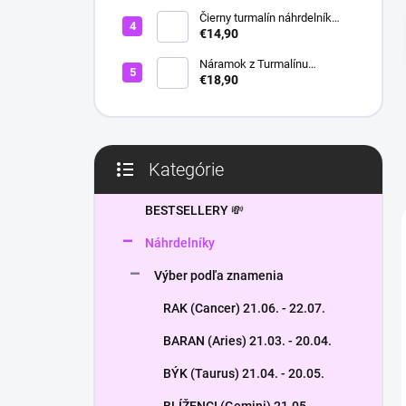
l
Čierny turmalín náhrdelník
HEXAGON
€14,90
Náramok z Turmalínu
NATURAL - ochranný kameň
€18,90
Kategórie
Preskočiť
kategórie
BESTSELLERY 💸
Náhrdelníky
Výber podľa znamenia
RAK (Cancer) 21.06. - 22.07.
BARAN (Aries) 21.03. - 20.04.
BÝK (Taurus) 21.04. - 20.05.