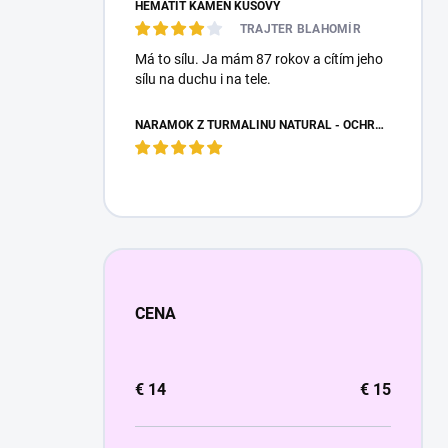
HEMATIT KAMEŇ KUSOVÝ
TRAJTER BLAHOMÍR
Má to sílu. Ja mám 87 rokov a cítím jeho
sílu na duchu i na tele.
NÁRAMOK Z TURMALÍNU NATURAL - OCHRANNÝ KAMEŇ
CENA
€
14
€
15