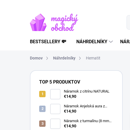
Prejsť
na
obsah
BESTSELLERY 💸
NÁHRDELNÍKY
NÁR
Domov
Náhrdelníky
Hematit
B
o
TOP 5 PRODUKTOV
č
n
Náramok z citrínu NATURAL
€14,90
ý
p
Náramok Anjelská aura z
a
horského krištáľu | liečivý
€14,90
šperk
n
Náramok z turmalínu (8 mm
e
guľôčky) - Ochranný kameň
€14,90