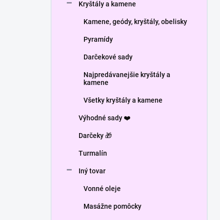
Kryštály a kamene
Kamene, geódy, kryštály, obelisky
Pyramídy
Darčekové sady
Najpredávanejšie kryštály a
kamene
Všetky kryštály a kamene
Výhodné sady ❤️
Darčeky 🎁
Turmalín
Iný tovar
Vonné oleje
Masážne pomôcky