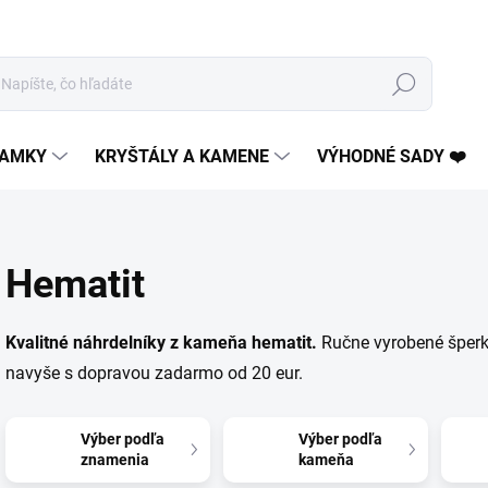
Hľadať
AMKY
KRYŠTÁLY A KAMENE
VÝHODNÉ SADY ❤️
Hematit
Kvalitné náhrdelníky z kameňa hematit.
Ručne vyrobené šperky
navyše s dopravou zadarmo od 20 eur.
Výber podľa
Výber podľa
znamenia
kameňa