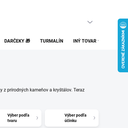
PRÁZDNY KOŠÍK
NÁKUPNÝ
KOŠÍK
DARČEKY 🎁
TURMALÍN
INÝ TOVAR
BLOG
 z prírodných kameňov a kryštálov. Teraz
Výber podľa
Výber podľa
tvaru
účinku