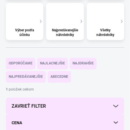
Výber podľa
Najpredávanejšie
Všetky
účinku
náhrdelníky
náhrdelníky
R
a
ODPORÚČAME
NAJLACNEJŠIE
NAJDRAHŠIE
d
e
NAJPREDÁVANEJŠIE
ABECEDNE
n
i
1
položiek celkom
e
p
ZAVRIEŤ FILTER
r
o
d
CENA
u