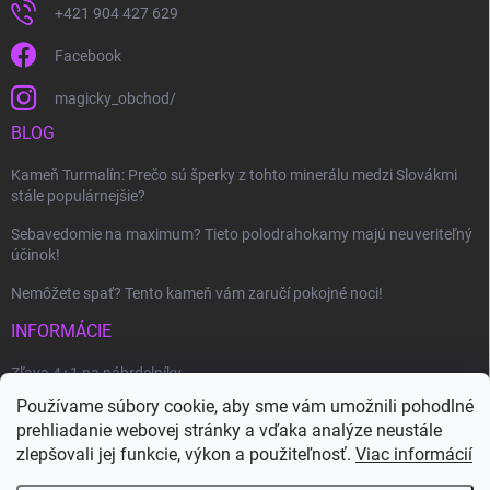
+421 904 427 629
Facebook
magicky_obchod/
BLOG
Kameň Turmalín: Prečo sú šperky z tohto minerálu medzi Slovákmi
stále populárnejšie?
Sebavedomie na maximum? Tieto polodrahokamy majú neuveriteľný
účinok!
Nemôžete spať? Tento kameň vám zaručí pokojné noci!
INFORMÁCIE
Zľava 4+1 na náhrdelníky
Používame súbory cookie, aby sme vám umožnili pohodlné
Ako uplatniť zľavový kupón?
prehliadanie webovej stránky a vďaka analýze neustále
Veľkoobchod
zlepšovali jej funkcie, výkon a použiteľnosť.
Viac informácií