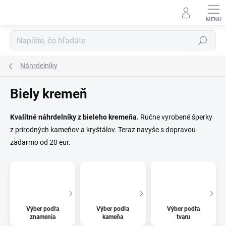
Prejsť
na
obsah
Hľadať
Náhrdelníky
Biely kremeň
Kvalitné náhrdelníky z bieleho kremeňa.
Ručne vyrobené šperky
z prírodných kameňov a kryštálov. Teraz navyše s dopravou
zadarmo od 20 eur.
Výber podľa
Výber podľa
Výber podľa
znamenia
kameňa
tvaru