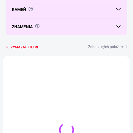
k
t
?
KAMEŇ
o
v
?
ZNAMENIA
Zobrazených položiek:
1
VYMAZAŤ FILTRE
V
ý
4 + 1
p
i
s
p
r
o
d
u
k
t
SKLADOM