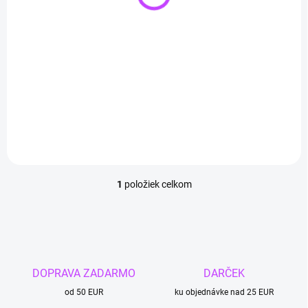
(>3 KS)
o
Náhrdelník Biely
v
kremeň HEXAGON -
liečivý kameň pre
mier a čistotu
€12,90
Do košíka
1
položiek celkom
O
v
l
á
d
a
c
DOPRAVA ZADARMO
DARČEK
i
od 50 EUR
e
ku objednávke nad 25 EUR
p