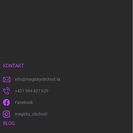
KONTAKT
info
@
magickyobchod.sk
+421 904 427 629
Facebook
magicky_obchod/
BLOG