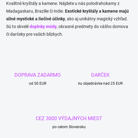
l
Kvalitné kryštály a kamene. Nájdete u nás polodrahokamy z
á
Madagaskaru, Brazílie či Indie.
Exotické kryštály a kamene majú
d
silné mystické a liečivé účinky
, ako aj unikátny magický vzhľad.
a
c
Sú to skvelé
doplnky módy
, okrasné predmety do vášho domova
i
či darčeky pre vašich blízkych.
e
p
r
v
k
y
v
DOPRAVA ZADARMO
DARČEK
ý
p
od 50 EUR
ku objednávke nad 25 EUR
i
s
u
CEZ 3000 VÝDAJNÝCH MIEST
po celom Slovensku