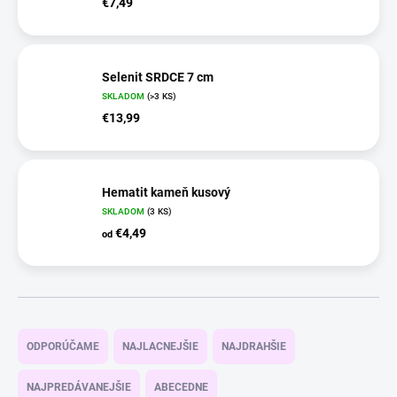
€7,49
Selenit SRDCE 7 cm
SKLADOM
(>3 KS)
€13,99
Hematit kameň kusový
SKLADOM
(3 KS)
€4,49
od
R
a
ODPORÚČAME
NAJLACNEJŠIE
NAJDRAHŠIE
d
e
NAJPREDÁVANEJŠIE
ABECEDNE