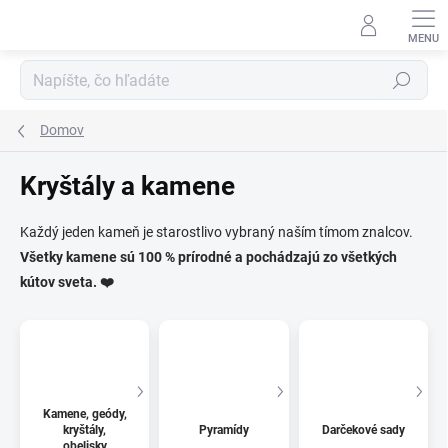
Prejsť
na
obsah
Hľadať
Domov
Kryštály a kamene
Každý jeden kameň je starostlivo vybraný naším tímom znalcov.
Všetky kamene sú 100 % prírodné a pochádzajú zo všetkých
kútov sveta. ❤️
Kamene, geódy,
kryštály,
Pyramídy
Darčekové sady
obelisky