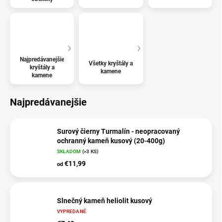
Najpredávanejšie
Všetky kryštály a
kryštály a
kamene
kamene
Najpredávanejšie
Surový čierny Turmalín - neopracovaný
ochranný kameň kusový (20-400g)
SKLADOM
(>3 KS)
€11,99
od
Slnečný kameň heliolit kusový
VYPREDANÉ