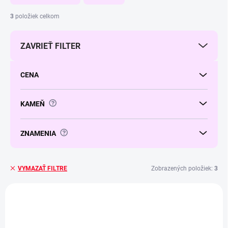
n
i
3
položiek celkom
e
p
ZAVRIEŤ FILTER
r
o
d
CENA
u
k
t
?
KAMEŇ
o
v
?
ZNAMENIA
Zobrazených položiek:
3
VYMAZAŤ FILTRE
V
ý
TIP
TIP
p
i