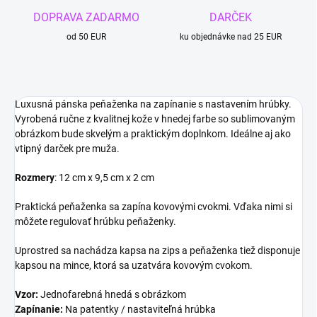
DOPRAVA ZADARMO
DARČEK
od 50 EUR
ku objednávke nad 25 EUR
Luxusná pánska peňaženka na zapínanie s nastavením hrúbky.
Vyrobená ručne z kvalitnej kože v hnedej farbe so sublimovaným
obrázkom bude skvelým a praktickým doplnkom. Ideálne aj ako
vtipný darček pre muža.
Rozmery
:
12 cm x 9,5 cm x 2 cm
Praktická peňaženka sa zapína kovovými cvokmi. Vďaka nimi si
môžete regulovať hrúbku peňaženky.
Uprostred sa nachádza kapsa na zips a peňaženka tiež disponuje
kapsou na mince, ktorá sa uzatvára kovovým cvokom.
Vzor:
Jednofarebná hnedá s obrázkom
Zapínanie:
Na patentky / nastaviteľná hrúbka