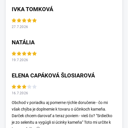
IVKA TOMKOVÁ
27.7.2026
NATÁLIA
19.7.2026
ELENA CAPÁKOVÁ ŠLOSIAROVÁ
16.7.2026
Obchod v poriadku aj pomerne rýchle doručenie - čo mi
však chýba je doplnemie k tovaru o účinkoch kameňa.
Darček chcem darovať a teraz poviem - vieš čo? "Srdiečko
je zo selenitu a vygúgli si úcinky kameňa" Toto mi určite k