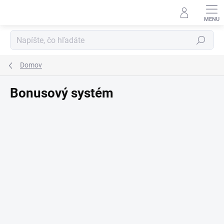
Prejsť
na
obsah
Hľadať
Domov
Bonusový systém